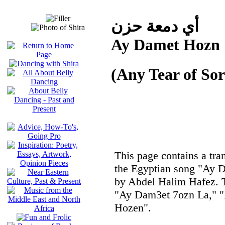
أي دمعة حزن
Ay Damet Hozn
(Any Tear of So
This page contains a tran
the Egyptian song "Ay 
by Abdel Halim Hafez. Th
"Ay Dam3et 7ozn La," "
Hozen".