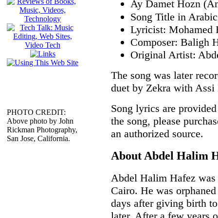
Ay Damet Hozn (Any
Lyricist: Mohamed
Composer: Baligh 
Original Artist: Ab
The song was later reco
duet by Zekra with Assi 
Song lyrics are provided 
PHOTO CREDIT:
the song, please purchas
Above photo by John
Rickman Photography,
an authorized source.
San Jose, California.
About Abdel Halim 
Abdel Halim Hafez was b
Cairo. He was orphaned 
days after giving birth t
later. After a few years 