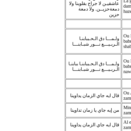
La 
عاشقيـن لا جراح بقلوبنا ولا
dam
دمعةحزيــن. ولا دمعة
haz
حزين
Ou 
ولـمـــا دق الـحـببابنـا
bab
الـربـيـــع نـــور شبـابنـــا
sha
Ou 
ولـمـــا دق الـحـببابنـا ببابنـا
bab
الـربـيـــع نـــور شبـابنـــا
naw
Ou 
قال ايه جاي الزمان يداوينا
zam
Min
من إيه جاي يا زمان تداوينا
zam
Al e
قال ايه جاي الزمان يداوينا
zam