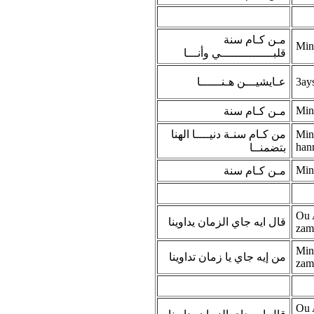
مـن كـام سنة
Min
قلبـــــــــــــــي وأنـــا
عـايشيـــن هـنــــــا
3ay
Min
مـن كـام سنة
من كـام سنـة دنيــــا الهنا
Min
han
بتضمنــا
Min
مـن كـام سنة
Ou 
قال ايه جاي الزمان يداوينا
zam
Min
من إيه جاي يا زمان تداوينا
zam
Ou 