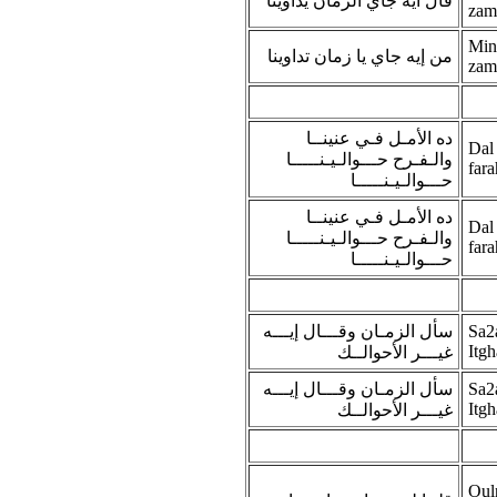
قال ايه جاي الزمان يداوينا
zam
Min
من إيه جاي يا زمان تداوينا
zam
ده الأمـل فـي عنينــا
Dal
والـفـرح حـــوالـيـنـــــا
fara
حـــوالـيـنـــــا
ده الأمـل فـي عنينــا
Dal
والـفـرح حـــوالـيـنـــــا
fara
حـــوالـيـنـــــا
سأل الزمـان وقـــال إيـــه
Sa2a
Itgh
غيـــر الأحوالــك
سأل الزمـان وقـــال إيـــه
Sa2a
Itgh
غيـــر الأحوالــك
Oul