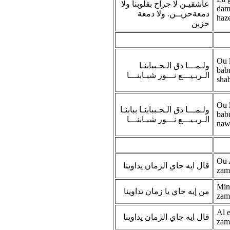
عاشقيـن لا جراح بقلوبنا ولا
dam
دمعةحزيــن. ولا دمعة
haz
حزين
Ou 
ولـمـــا دق الـحـببابنـا
bab
الـربـيـــع نـــور شبـابنـــا
sha
Ou 
ولـمـــا دق الـحـببابنـا ببابنـا
bab
الـربـيـــع نـــور شبـابنـــا
naw
Ou 
قال ايه جاي الزمان يداوينا
zam
Min
من إيه جاي يا زمان تداوينا
zam
Al e
قال ايه جاي الزمان يداوينا
zam