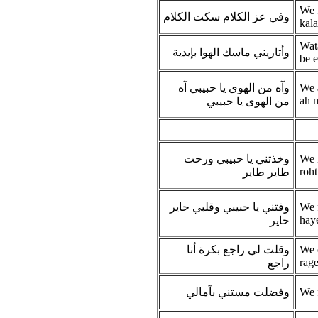
We f
وفي عز الكلام سكت الكلام
kal
Wat
وأتاريني ماسك الهوا بإيدية
be 
وآه من الهوى يا حبيبي آه
We 
ah 
من الهوى يا حبيبي
وخذتني يا حبيبي ورحت
We 
roht
طاير طاير
وفتني يا حبيبي وقلبي حاير
We f
haye
حاير
وقلت لي راجع بكرة أنا
We o
rage
راجع
وفضلت مستني بآمالي
We 