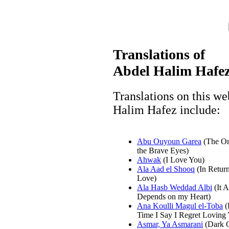
Translations of
Abdel Halim Hafez
Translations on this we
Halim Hafez include:
Abu Ouyoun Garea
(The On
the Brave Eyes)
Ahwak
(I Love You)
Ala Aad el Shooq
(In Return
Love)
Ala Hasb Weddad Albi
(It A
Depends on my Heart)
Ana Koulli Magul el-Toba
(
Time I Say I Regret Loving
Asmar, Ya Asmarani
(Dark 