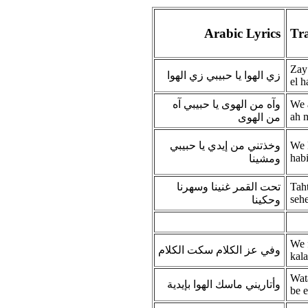
Arabic Lyrics
Tra
Zay
زي الهوا يا حبيبي زي الهوا
el 
وآه من الهوى يا حبيبي آه
We 
ah 
من الهوى
وخذتني من إيدي يا حبيبي
We 
hab
ومشينا
تحت القمر غنينا وسهرنا
Taht
seh
وحكينا
We f
وفي عز الكلام سكت الكلام
kal
Wat
وأتاريني ماسك الهوا بإيدية
be 