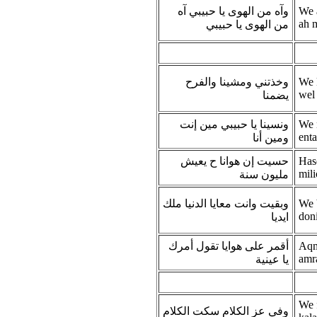
وآه من الهوى يا حبيبي آه
We 
ah 
من الهوى يا حبيبي
وخذتني ومشينا والفرح
We 
wel
يضمنا
ونسينا يا حبيبي مين إنت
We 
ent
ومين أنا
حسيت إن هوانا ح يعيش
Has
mili
مليون سنة
وبقيت وانت معايا الدنيا ملك
We 
don
ايديا
أقمر على هوايا تقول أمرك
Aqm
amr
يا عينية
We f
وفي عز الكلام سكت الكلام