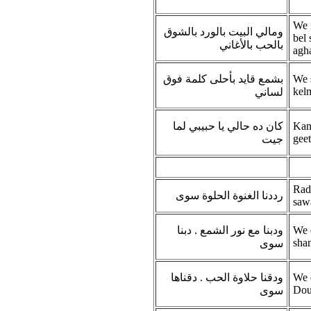
We m
ومالي البيت بالورد بالشوق
bel 
بالحب بالأغاني
agh
بشمع قايد بأحلى كلمة فوق
We 
kelm
لساني
كان ده حالي يا حبيبي لما
Kan 
geet
جيت
Rad
رددنا الغنوة الحلوة سوى
saw
ودبنا مع نور الشمع . دبنا
We 
sha
سوى
ودقنا حلاوة الحب . دقناها
We 
Dou
سوى