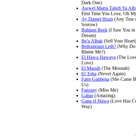
Dark One)
Awwel Marra Taheb Ya Alb
First Time You Love, Oh My
Ay Damet Hozn
(Any Tear 
Sorrow)
Bahlam Beek
(I Saw You in
Dream)
Be'a Albak
(Sell Your Heart
Betlomouni Leih?
(Why Do
Blame Me?)
El Hawa Hawaya
(The Lov
Love)
El Massih
(The Messiah)
El Toba
(Never Again)
Fatet Ganbena
(She Came B
Us)
Fatoony
(Miss Me)
Gabar
(Amazing)
Gana el Hawa
(Love Has C
Way)