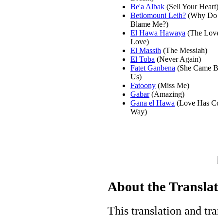
Be'a Albak
(Sell Your Heart
Betlomouni Leih?
(Why Do
Blame Me?)
El Hawa Hawaya
(The Lov
Love)
El Massih
(The Messiah)
El Toba
(Never Again)
Fatet Ganbena
(She Came B
Us)
Fatoony
(Miss Me)
Gabar
(Amazing)
Gana el Hawa
(Love Has C
Way)
About the Transla
This translation and tra