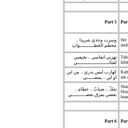
Part 5
Par
وسرت وحدي شريدا ..
We 
moh
محطم الخطــــــــــواتِ
تهزني انفاسي .. تخيفني
Tahi
lafat
لفتاتــــــــــــــــــــــي
كهارب ليس يدري .. من اين
Kah
ain
او اين .. يمضـــــي
Sha
شكٌ .. ضبابٌ .. حطام ..
Hot
بعضي يمزق بعضــــــــــي
baad
Part 6
Par