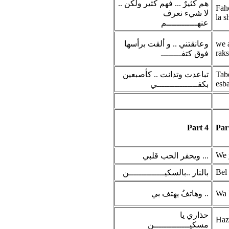
هم كثيرٌ ... فهم كثير ولكن ..
Fah
لا شيء نعرف
la s
عنهــــــــــــم
وعانقتني .. و ألقت برأسها
we a
raks
فوق كتفــــــــ
تباعدت وتدانت .. كأصبعين
Tab
esba
بكفــــــــــــــــي
Part 4
Par
We 
ويحفر الحب قلبي ...
Bel 
بالنار ..بالسكيــــــــــــــن
وهاتفُ يهتف بي ..
Wa h
حذاري يا
Haz
مسكيــــــــــــــن