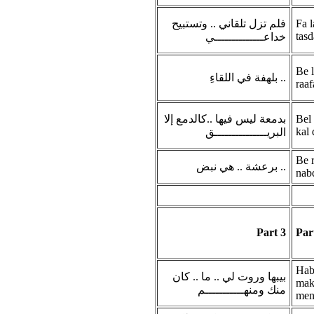
فلم تزل تلقاني .. وتستبيح
Fa l
tasd
خداعــــــــــــــي
Be l
بلهفة في اللقاءِ ..
raaf
بدمعة ليس فيها ..كالدمع إلا
Bel 
kal 
البريـــــــــــــــق
Be 
برعشة .. هي نبض ..
nab
Part 3
Par
Hab
بيبها وروت لي .. ما .. كان
mak
منك ومنهـــــــــــم
men