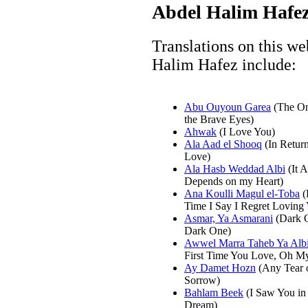
Abdel Halim Hafez
Translations on this we
Halim Hafez include:
Abu Ouyoun Garea
(The On
the Brave Eyes)
Ahwak
(I Love You)
Ala Aad el Shooq
(In Return
Love)
Ala Hasb Weddad Albi
(It A
Depends on my Heart)
Ana Koulli Magul el-Toba
(
Time I Say I Regret Loving
Asmar, Ya Asmarani
(Dark 
Dark One)
Awwel Marra Taheb Ya Alb
First Time You Love, Oh My
Ay Damet Hozn
(Any Tear 
Sorrow)
Bahlam Beek
(I Saw You in
Dream)