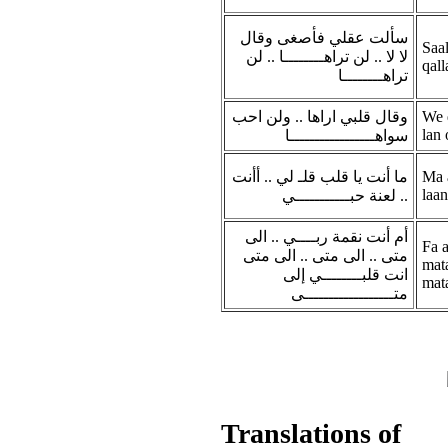
سألت عقلي فأصغى وقال
Saal
لا لا .. لن تراهــــــــا .. لن
qall
تراهــــــــا
وقال قلبي اراها .. ولن احب
We 
lan 
سواهـــــــــــــــــا
ما أنت يا قلب قلـ لي .. أأنت
Ma a
laan
لعنة حبـــــــــــي ..
أم أنت نقمة ربــــي .. الى
Fa a
متى .. الى متى .. الى متى
mata
انت قلبــــــــي إلى
mata
متــــــــــــــــــى
Translations of